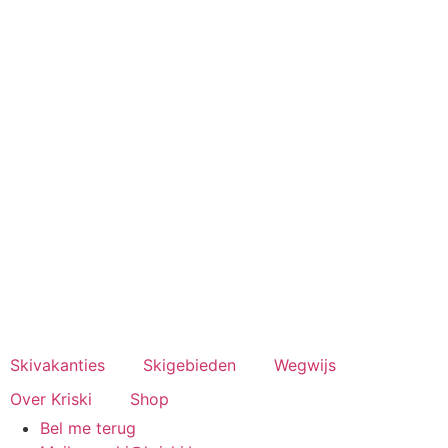
Spring
naar
de
inhoud
Skivakanties
Skigebieden
Wegwijs
Over Kriski
Shop
Bel me terug