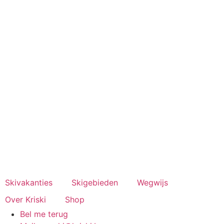
Spring
naar
de
inhoud
Skivakanties
Skigebieden
Wegwijs
Over Kriski
Shop
Bel me terug