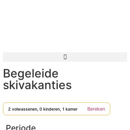
Begeleide
skivakanties
,
2
volwassenen
,
0
kinderen
1
kamer
Periode