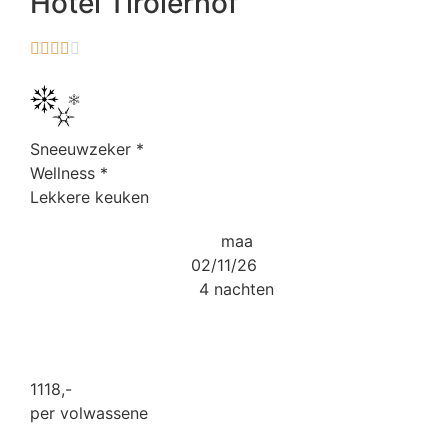
Hotel Tirolerhof





Sneeuwzeker
*
Wellness
*
Lekkere keuken
maa
02/11/26
4 nachten
1118
,-
per volwassene