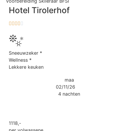
Voorbereiding Skileraar BFSI
Hotel Tirolerhof





Sneeuwzeker
*
Wellness
*
Lekkere keuken
maa
02/11/26
4 nachten
1118
,-
per volwassene