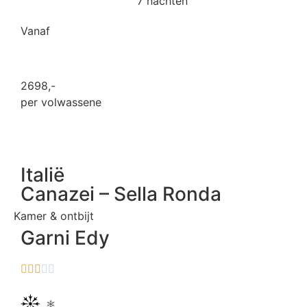
7 nachten
Vanaf
2698
,-
per volwassene
Italië
Canazei – Sella Ronda
Kamer & ontbijt
Garni Edy




