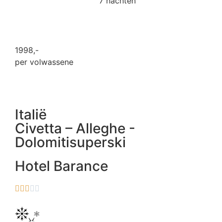
7 nachten
1998
,-
per volwassene
Italië
Civetta – Alleghe -
Dolomitisuperski
Hotel Barance




