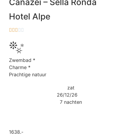
Canazei – Sella Ronda
Hotel Alpe





Zwembad
*
Charme
*
Prachtige natuur
zat
26/12/26
7 nachten
1638
,-