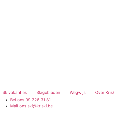
Spring
naar
de
inhoud
Skivakanties
Skigebieden
Wegwijs
Over Kris
Bel ons 09 226 31 81
Mail ons
ski@kriski.be