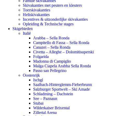
Familie skivakanties
Skivakanties met peuters en kleuters
Toerskivakanties
Heliskivakanties
Incentives & uitzonderlijke skivakanties
Opleiding & Technische stages
Skigebieden
Italië
Arabba – Sella Ronda
Campitello di Fassa – Sella Ronda
Canazei – Sella Ronda
Civetta – Alleghe – Dolomitisuperski
Folgarida
Madonna di Campiglio
Malga Ciapela Arabba Sella Ronda
Passo san Pellegrino
Oostenrijk
Ischgl
Saalbach-Hinterglemm-Fieberbrunn
Salzburger Sportwelt – Ski Amade
Schladming – Dachstein
See – Paznaun
Stubai
Wilderkaiser Brixental
Zillertal Arena