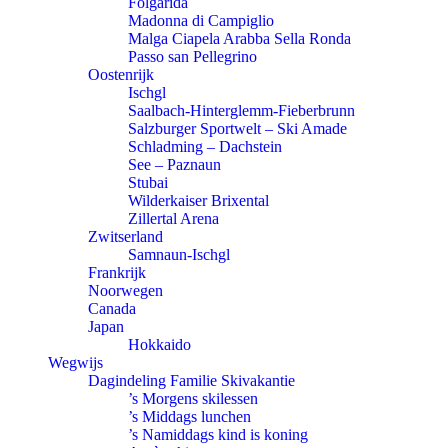
Folgarida
Madonna di Campiglio
Malga Ciapela Arabba Sella Ronda
Passo san Pellegrino
Oostenrijk
Ischgl
Saalbach-Hinterglemm-Fieberbrunn
Salzburger Sportwelt – Ski Amade
Schladming – Dachstein
See – Paznaun
Stubai
Wilderkaiser Brixental
Zillertal Arena
Zwitserland
Samnaun-Ischgl
Frankrijk
Noorwegen
Canada
Japan
Hokkaido
Wegwijs
Dagindeling Familie Skivakantie
’s Morgens skilessen
’s Middags lunchen
’s Namiddags kind is koning