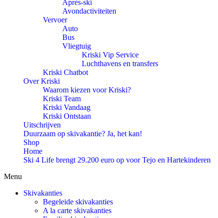
Après-ski
Avondactiviteiten
Vervoer
Auto
Bus
Vliegtuig
Kriski Vip Service
Luchthavens en transfers
Kriski Chatbot
Over Kriski
Waarom kiezen voor Kriski?
Kriski Team
Kriski Vandaag
Kriski Ontstaan
Uitschrijven
Duurzaam op skivakantie? Ja, het kan!
Shop
Home
Ski 4 Life brengt 29.200 euro op voor Tejo en Hartekinderen
Menu
Skivakanties
Begeleide skivakanties
A la carte skivakanties