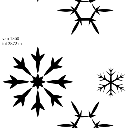
van
1360
tot
2872
m