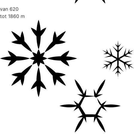
van
620
tot
1860
m