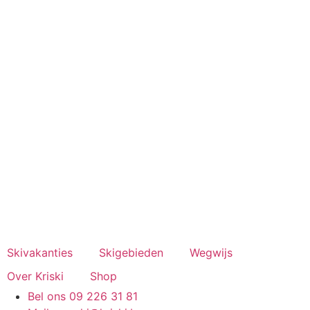
Spring
naar
de
inhoud
Skivakanties
Skigebieden
Wegwijs
Over Kriski
Shop
Bel ons 09 226 31 81