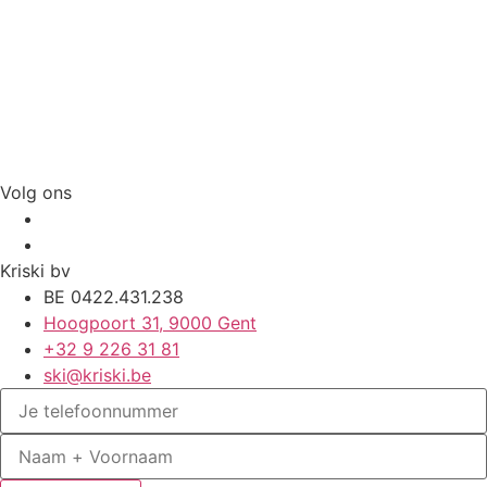
Volg ons
Kriski bv
BE 0422.431.238
Hoogpoort 31, 9000 Gent
+32 9 226 31 81
ski@kriski.be