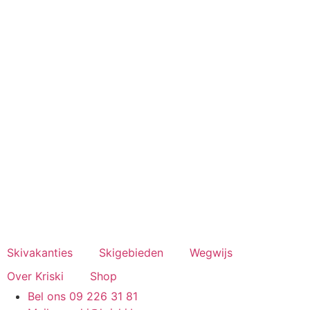
Spring
naar
de
inhoud
Skivakanties
Skigebieden
Wegwijs
Over Kriski
Shop
Bel ons 09 226 31 81