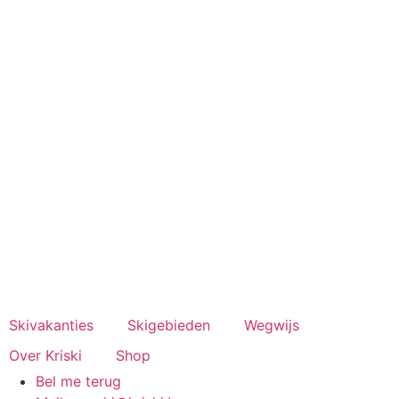
Spring
naar
de
inhoud
Skivakanties
Skigebieden
Wegwijs
Over Kriski
Shop
Bel me terug