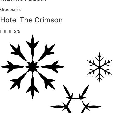
Groepsreis
Hotel The Crimson





3/5