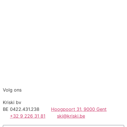
Volg ons
Kriski bv
BE 0422.431.238
Hoogpoort 31, 9000 Gent
+32 9 226 31 81
ski@kriski.be