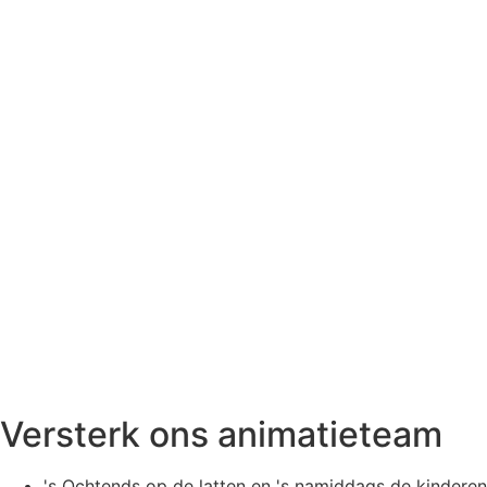
Versterk ons animatieteam
's Ochtends op de latten en 's namiddags de kinderen