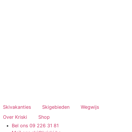
Spring
naar
de
inhoud
Skivakanties
Skigebieden
Wegwijs
Over Kriski
Shop
Bel ons 09 226 31 81